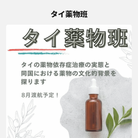
タイ薬物班